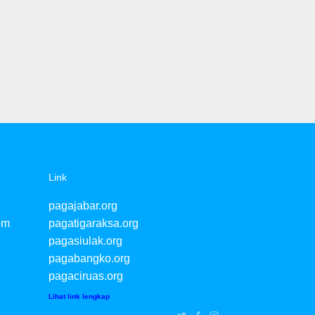
Link
pagajabar.org
om
pagatigaraksa.org
pagasiulak.org
pagabangko.org
pagaciruas.org
Lihat link lengkap