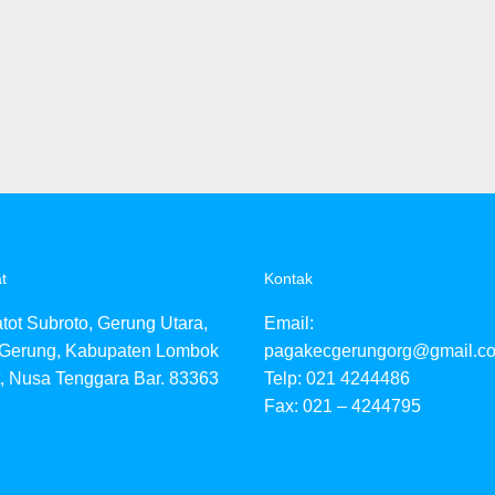
t
Kontak
atot Subroto, Gerung Utara,
Email:
 Gerung, Kabupaten Lombok
pagakecgerungorg@gmail.c
, Nusa Tenggara Bar. 83363
Telp: 021 4244486
Fax: 021 – 4244795