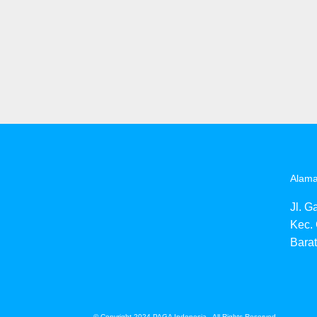
Alama
Jl. G
Kec.
Barat
© Copyright 2024 PAGA Indonesia - All Rights Reserved