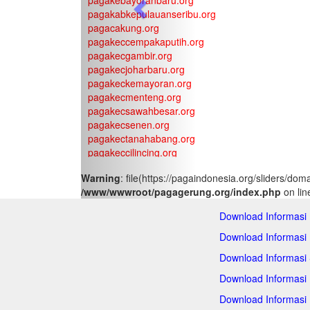
pagakebayoranbaru.org
Previous
pagakabkepulauanseribu.org
pagacakung.org
pagakeccempakaputih.org
pagakecgambir.org
pagakecjoharbaru.org
pagakeckemayoran.org
pagakecmenteng.org
pagakecsawahbesar.org
pagakecsenen.org
pagakectanahabang.org
pagakeccilincing.org
pagakeckelapagading.org
Warning
: file(https://pagaindonesia.org/sliders/do
pagakeckoja.org
/www/wwwroot/pagagerung.org/index.php
on li
pagakecpademangan.org
pagakecpenjaringan.org
Download Informasi
pagakectanjungpriok.org
pagakeccakung.org
Download Informasi
pagakeccipayung.org
Download Informasi
pagakecciracas.org
pagakecdurensawit.org
Download Informasi
pagakecjatinegara.org
Download Informasi
pagakeckramatjati.org