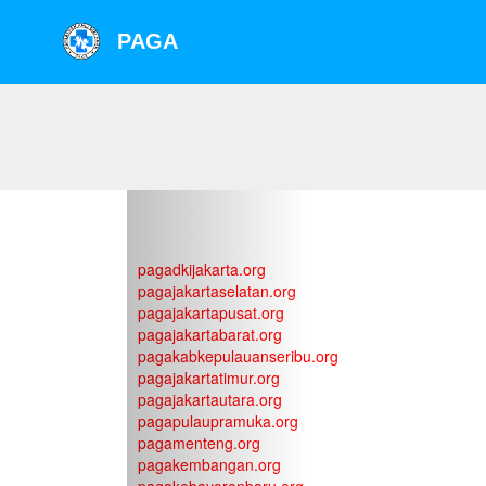
PAGA
PAGA JAKARTA
pagadkijakarta.org
pagajakartaselatan.org
pagajakartapusat.org
pagajakartabarat.org
pagakabkepulauanseribu.org
pagajakartatimur.org
pagajakartautara.org
pagapulaupramuka.org
pagamenteng.org
pagakembangan.org